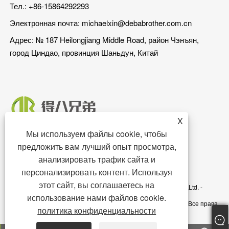
Тел.: +86-15864292293
Электронная почта:
michaelxin@debabrother.com.cn
Адрес: № 187 Heilongjiang Middle Road, район Чэнъян,
город Циндао, провинция Шаньдун, Китай
X
Мы используем файлы cookie, чтобы
предложить вам лучший опыт просмотра,
анализировать трафик сайта и
персонализировать контент. Используя
этот сайт, вы соглашаетесь на
Авторские права © 2023 Циндао DEBA Brother Machinery Co.,Ltd. -
использование нами файлов cookie.
Стойло для свиней, Пол для свиней, Кормушка для свиней – Все права
политика конфиденциальности
защищены.