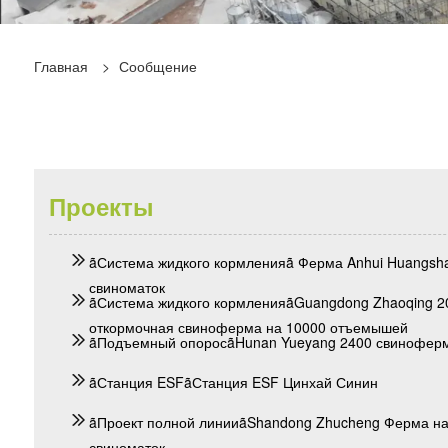
Главная
>
Сообщение
Проекты
ãСистема жидкого кормленияã Ферма Anhui Huangsha
свиноматок
ãСистема жидкого кормленияãGuangdong Zhaoqing 2
откормочная свиноферма на 10000 отъемышей
ãПодъемный опоросãHunan Yueyang 2400 свинофер
ãСтанция ESFãСтанция ESF Цинхай Синин
ãПроект полной линииãShandong Zhucheng Ферма на
свиноматок