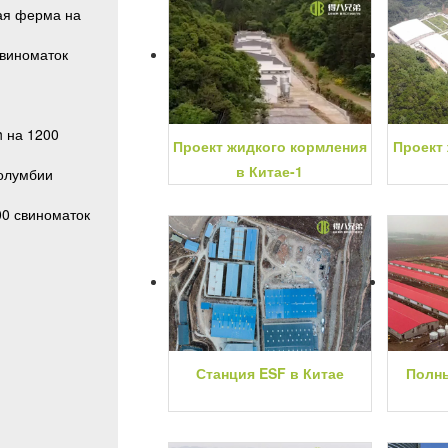
ая ферма на
свиноматок
 на 1200
Проект жидкого кормления
Проект
в Китае-1
Колумбии
0 свиноматок
Станция ESF в Китае
Полны