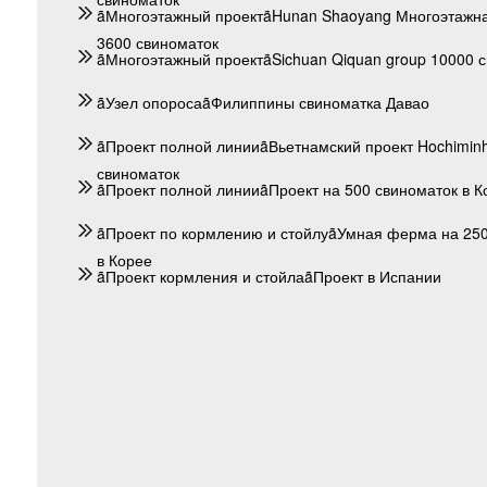
ãМногоэтажный проектãHunan Shaoyang Многоэтажн
3600 свиноматок
ãМногоэтажный проектãSichuan Qiquan group 10000 
ãУзел опоросаãФилиппины свиноматка Давао
ãПроект полной линииãВьетнамский проект Hochiminh
свиноматок
ãПроект полной линииãПроект на 500 свиноматок в 
ãПроект по кормлению и стойлуãУмная ферма на 250
в Корее
ãПроект кормления и стойлаãПроект в Испании